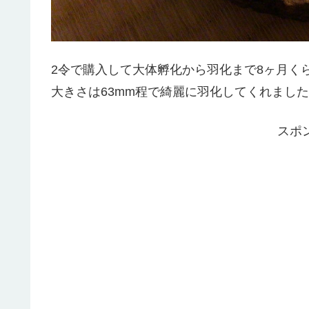
2令で購入して大体孵化から羽化まで8ヶ月く
大きさは63mm程で綺麗に羽化してくれまし
スポ