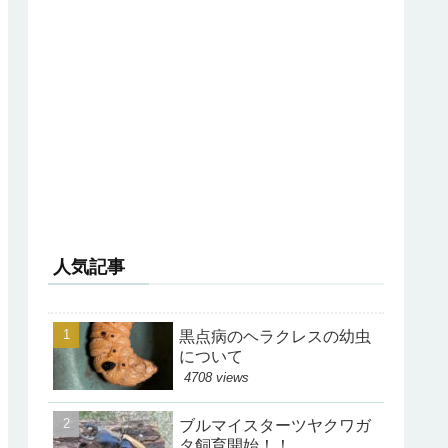
人気記事
黒点病のヘラクレスの幼虫
について
4708 views
ブルマイスターツヤクワガ
タ飼育開始！！