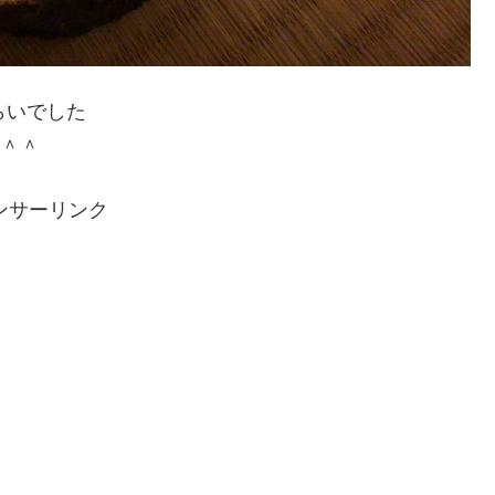
らいでした
た＾＾
ンサーリンク