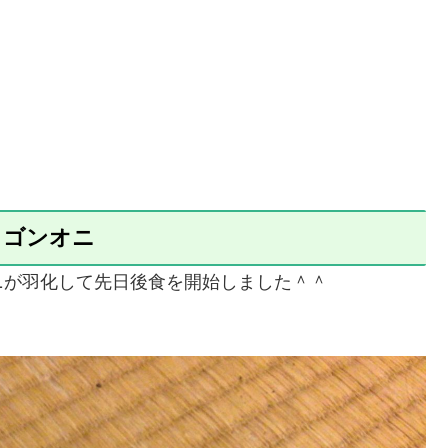
ウゴンオニ
ニが羽化して先日後食を開始しました＾＾