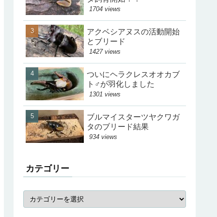
1704 views
アクベシアヌスの活動開始
とブリード
1427 views
ついにヘラクレスオオカブ
ト♂が羽化しました
1301 views
ブルマイスターツヤクワガ
タのブリード結果
934 views
カテゴリー