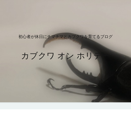
初心者が休日にチマチマとカブクワを育てるブログ
カブクワ オン ホリデー