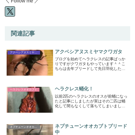
＼ Follow me ／
関連記事
アクベシアヌスミヤマクワガタ
アクベシアヌスミヤマクワガタ
ブログを始めてヘラクレスの記事ばっか
りですがクワガタもやっています＾＾こ
ちらは去年ブリードして先日羽化したア
クベシアヌスミヤマクワガタです＾＾2年
で羽化すると思ったんですが、1年で羽化
しました。幼虫期間に関しては個体差な
んでしょうか？みんな...
ヘラクレス蛹化！
ヘラクレスオオカブト
以前2匹のヘラクレスのオスが前蛹になっ
たと記事にしましたが実はその二匹は蛹
化して間もなくして落ちてしまいまし
た。まさか二匹とも落ちるとは･･･ショッ
クですしかしその後別の個体が前蛹にな
り先日蛹化しました！この子は去年購入
したヘラクレスからブ...
ネプチューンオオカブトブリード
ネプチューンオオカブト
中