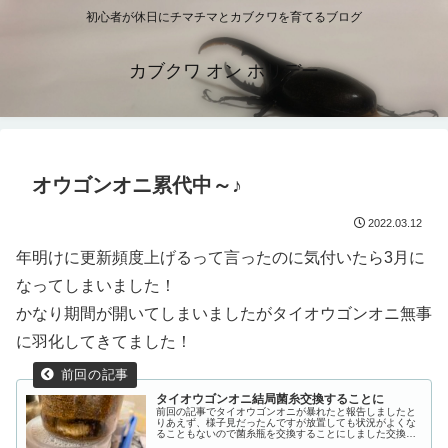
初心者が休日にチマチマとカブクワを育てるブログ
カブクワ オン ホリデー
オウゴンオニ累代中～♪
2022.03.12
年明けに更新頻度上げるって言ったのに気付いたら3月に
なってしまいました！
かなり期間が開いてしまいましたがタイオウゴンオニ無事
に羽化してきてました！
タイオウゴンオニ結局菌糸交換することに
前回の記事でタイオウゴンオニが暴れたと報告しましたと
りあえず、様子見だったんですが放置しても状況がよくな
ることもないので菌糸瓶を交換することにしました交換時
写真を撮るのを忘れてしまったので写真なしです...