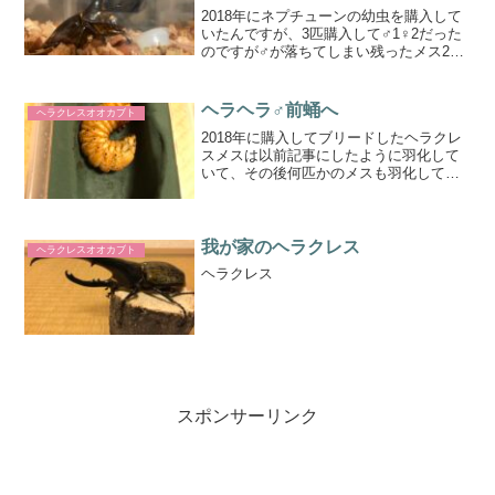
2018年にネプチューンの幼虫を購入して
いたんですが、3匹購入して♂1♀2だった
のですが♂が落ちてしまい残ったメス2匹
のうち一匹が羽化しましたもう一匹は先
日蛹化しましたせっかく羽化したのでブ
リードに挑戦してみました！掛け合わせ
ヘラヘラ♂前蛹へ
ヘラクレスオオカブト
たオスは昨年8...
2018年に購入してブリードしたヘラクレ
スメスは以前記事にしたように羽化して
いて、その後何匹かのメスも羽化してき
ました。後食も始まってゼリーに喰らい
ついてます笑そしてついにオスが前蛹に
なりました！長かったので嬉しいですね
ー＾＾危うくマット交...
我が家のヘラクレス
ヘラクレスオオカブト
ヘラクレス
スポンサーリンク