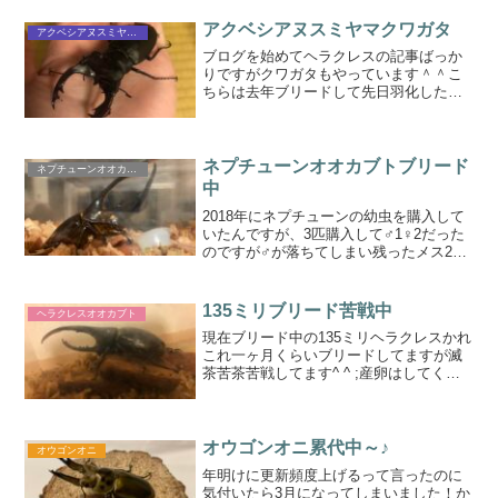
アクベシアヌスミヤマクワガタ
アクベシアヌスミヤマクワガタ
ブログを始めてヘラクレスの記事ばっか
りですがクワガタもやっています＾＾こ
ちらは去年ブリードして先日羽化したア
クベシアヌスミヤマクワガタです＾＾2年
で羽化すると思ったんですが、1年で羽化
しました。幼虫期間に関しては個体差な
んでしょうか？みんな...
ネプチューンオオカブトブリード
ネプチューンオオカブト
中
2018年にネプチューンの幼虫を購入して
いたんですが、3匹購入して♂1♀2だった
のですが♂が落ちてしまい残ったメス2匹
のうち一匹が羽化しましたもう一匹は先
日蛹化しましたせっかく羽化したのでブ
リードに挑戦してみました！掛け合わせ
135ミリブリード苦戦中
ヘラクレスオオカブト
たオスは昨年8...
現在ブリード中の135ミリヘラクレスかれ
これ一ヶ月くらいブリードしてますが滅
茶苦茶苦戦してます^ ^ ;産卵はしてくれ
るのですが、無精卵なのかすぐに潰れた
りカビが生えてきてしまいます温度環境
変えてみたり追いがけしてみたりしてい
ますが中々上手...
オウゴンオニ累代中～♪
オウゴンオニ
年明けに更新頻度上げるって言ったのに
気付いたら3月になってしまいました！か