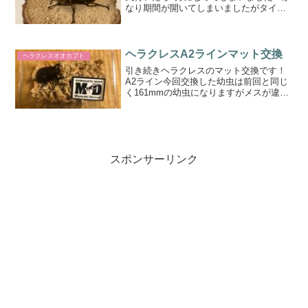
なり期間が開いてしまいましたがタイオ
ウゴンオニ無事に羽化してきてました！
羽化してきた個体たち今のところ4ペアが
羽化してきてまだ休眠中の個体と蛹の個
体がいますほとんどの...
ヘラクレスA2ラインマット交換
ヘラクレスオオカブト
引き続きヘラクレスのマット交換です！
A2ライン今回交換した幼虫は前回と同じ
く161mmの幼虫になりますがメスが違い
ますA2ラインで管理しています雌親紹介
A2ラインで使ったメスはオスとは違うシ
ョップで買ったメスを使用しましたヤフ
オクでクワガタ...
スポンサーリンク