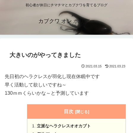
初心者が休日にチマチマとカブクワを育てるブログ
カブクワ オン ホリデー
大きいのがやってきました
2021.03.15
2021.03.23
先日初のヘラクレスが羽化し現在休眠中です
早く活動して欲しいですね～
130ｍｍくらいかな～と予測しています
目次
立派なヘラクレスオオカブト