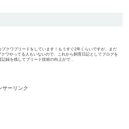
カブクワブリードをしています！もうすぐ2年くらいですが、まだ
にカブクワやってる人もいないので、これから飼育日記としてブログを
記録を残してブリード技術の向上がで...
ンサーリンク