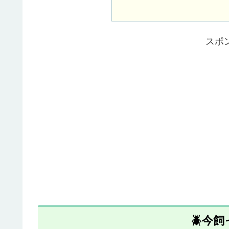
スポ
🪲今