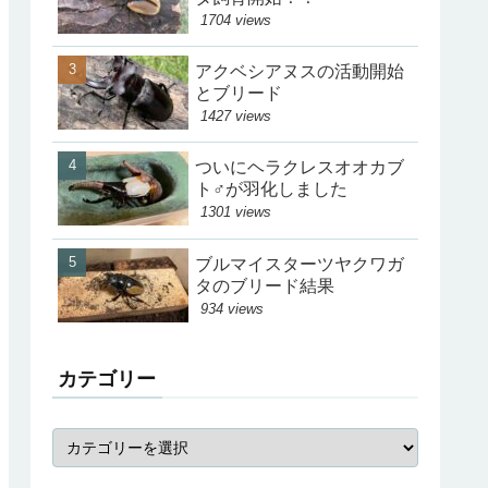
1704 views
アクベシアヌスの活動開始
とブリード
1427 views
ついにヘラクレスオオカブ
ト♂が羽化しました
1301 views
ブルマイスターツヤクワガ
タのブリード結果
934 views
カテゴリー