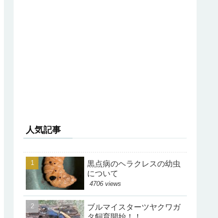
人気記事
黒点病のヘラクレスの幼虫
について
4706 views
ブルマイスターツヤクワガ
タ飼育開始！！