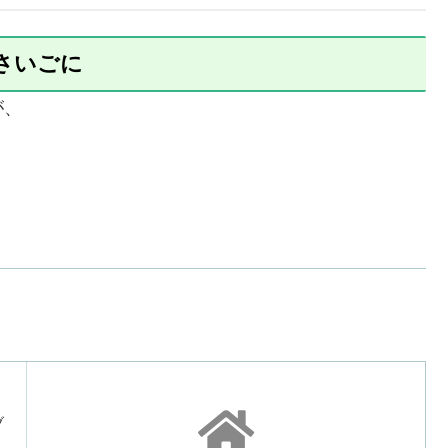
さいごに
が、
。
ブ