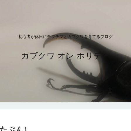
初心者が休日にチマチマとカブクワを育てるブログ
カブクワ オン ホリデー
たぶん）